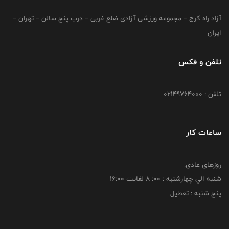
آزاد راه کرج – مجموعه ورزشی آزادی ضلع غربی – درب پنج سالن – تهران –
ایران
تلفن و فکس
تلفن : 02149764000
ساعات کار
روزهای عادی:
شنبه الي چهارشنبه : 00: 8 لغايت 16:00
پنج شنبه : تعطیل