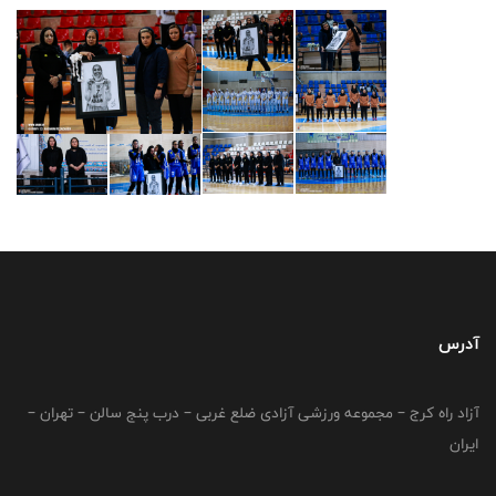
آدرس
آزاد راه کرج – مجموعه ورزشی آزادی ضلع غربی – درب پنج سالن – تهران –
ایران