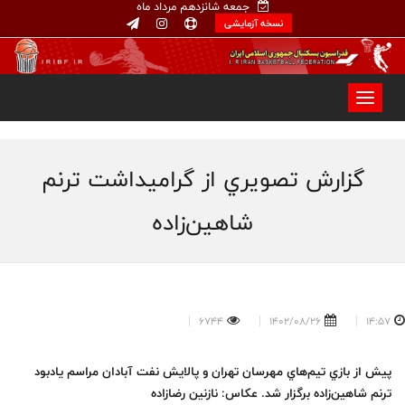
جمعه شانزدهم مرداد ماه
نسخه آزمایشی
گزارش تصويري از گراميداشت ترنم
شاهين‌زاده
6744
1402/08/26
14:57
پيش از بازي تيم‌هاي مهرسان تهران و پالايش نفت آبادان مراسم يادبود
ترنم شاهين‌زاده برگزار شد. عكاس: نازنين رضازاده