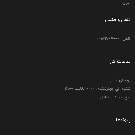
ایران
تلفن و فکس
تلفن : 02149764000
ساعات کار
روزهای عادی:
شنبه الي چهارشنبه : 00: 8 لغايت 16:00
پنج شنبه : تعطیل
پیوندها