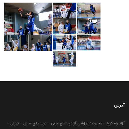
آدرس
آزاد راه کرج – مجموعه ورزشی آزادی ضلع غربی – درب پنج سالن – تهران –