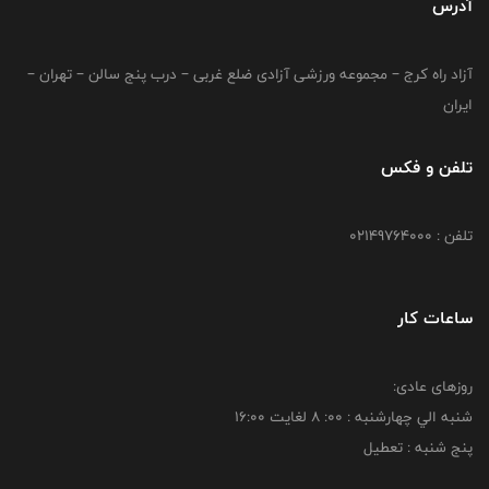
آدرس
آزاد راه کرج – مجموعه ورزشی آزادی ضلع غربی – درب پنج سالن – تهران –
ایران
تلفن و فکس
تلفن : 02149764000
ساعات کار
روزهای عادی:
شنبه الي چهارشنبه : 00: 8 لغايت 16:00
پنج شنبه : تعطیل