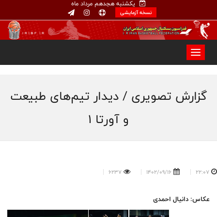
یکشنبه هجدهم مرداد ماه
نسخه آزمایشی
گزارش تصویری / دیدار تیم‌های طبیعت
و آورتا ۱
6237
1402/09/16
22:07
عکاس: دانیال احمدی