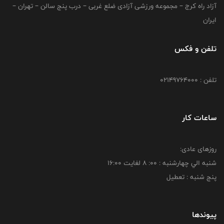
آزاد راه کرج – مجموعه ورزشی آزادی ضلع غربی – درب پنج سالن – تهران –
ایران
تلفن و فکس
تلفن : 02149764000
ساعات کار
روزهای عادی:
شنبه الي چهارشنبه : 00: 8 لغايت 16:00
پنج شنبه : تعطیل
پیوندها