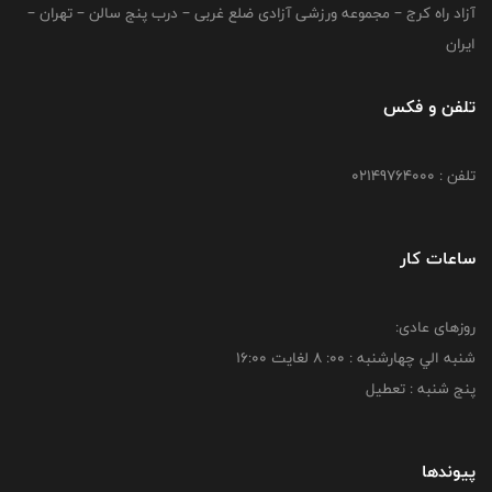
آزاد راه کرج – مجموعه ورزشی آزادی ضلع غربی – درب پنج سالن – تهران –
ایران
تلفن و فکس
تلفن : 02149764000
ساعات کار
روزهای عادی:
شنبه الي چهارشنبه : 00: 8 لغايت 16:00
پنج شنبه : تعطیل
پیوندها