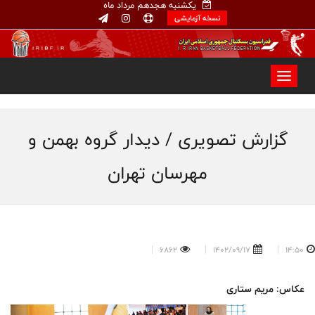
یکشنبه هجدهم مرداد ماه
نسخه آزمایشی
گزارش تصویری / دیدار گروه بهمن و
مهرسان تهران
6862
1402/09/17
14:50
عکاس: مریم ستاری