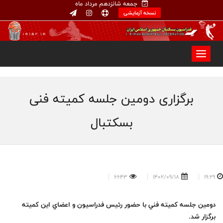
جمعه شانزدهم مرداد ماه
نسخه آزمایشی
برگزاری دومين جلسه كميته فنی
بسکتبال
6643
1402/09/18
19:29
دومين جلسه كميته فني با حضور رئيس فدراسيون و اعضاي اين كميته
برگزار شد.