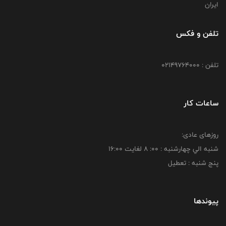
ایران
تلفن و فکس
تلفن : 02149764000
ساعات کار
روزهای عادی:
شنبه الي چهارشنبه : 00: 8 لغايت 16:00
پنج شنبه : تعطیل
پیوندها