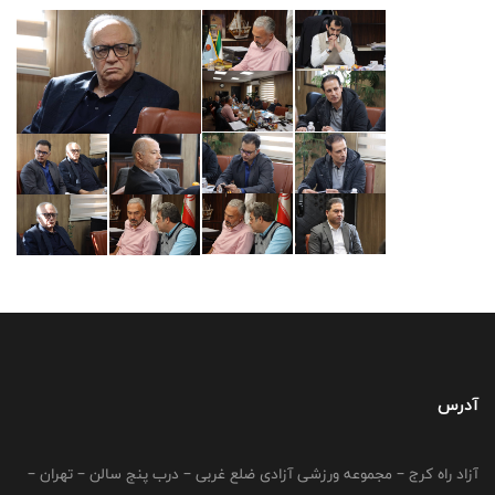
آدرس
آزاد راه کرج – مجموعه ورزشی آزادی ضلع غربی – درب پنج سالن – تهران –