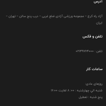
آدرس
آزاد راه کرج – مجموعه ورزشی آزادی ضلع غربی – درب پنج سالن – تهران –
ایران
تلفن و فکس
تلفن : 02149764000
ساعات کار
روزهای عادی:
شنبه الي چهارشنبه : 00: 8 لغايت 16:00
پنج شنبه : تعطیل