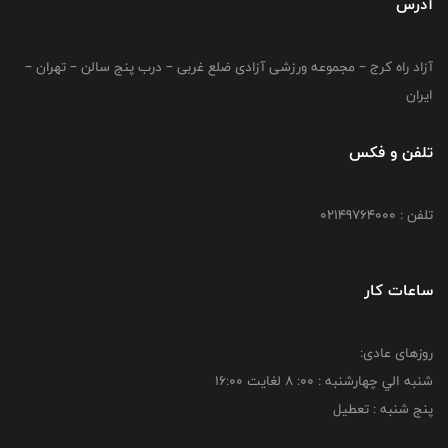
آدرس
آزاد راه کرج – مجموعه ورزشی آزادی ضلع غربی – درب پنج سالن – تهران –
ایران
تلفن و فکس
تلفن : 02149764000
ساعات کار
روزهای عادی:
شنبه الي چهارشنبه : 00: 8 لغايت 16:00
پنج شنبه : تعطیل