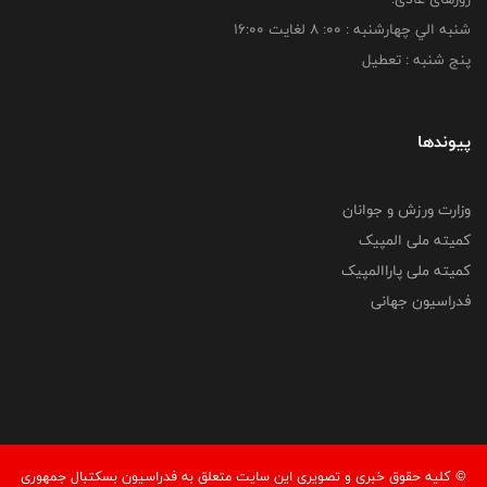
شنبه الي چهارشنبه : 00: 8 لغايت 16:00
پنج شنبه : تعطیل
پیوندها
وزارت ورزش و جوانان
کمیته ملی المپیک
کمیته ملی پاراالمپیک
فدراسیون جهانی
© کليه حقوق خبری و تصويری اين سايت متعلق به فدراسیون بسکتبال جمهوری