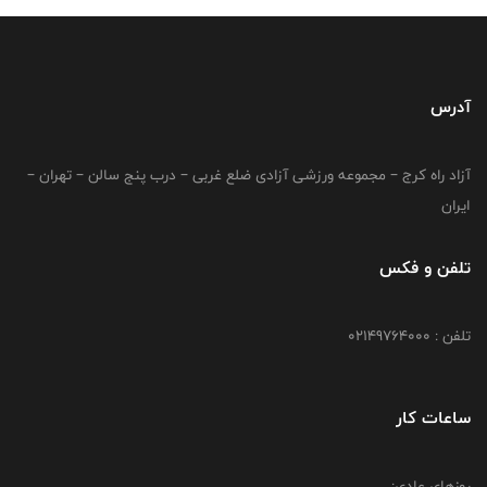
آدرس
آزاد راه کرج – مجموعه ورزشی آزادی ضلع غربی – درب پنج سالن – تهران –
ایران
تلفن و فکس
تلفن : 02149764000
ساعات کار
روزهای عادی: