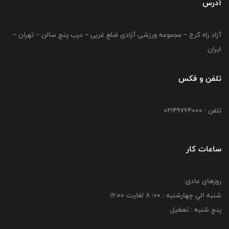
آدرس
آزاد راه کرج – مجموعه ورزشی آزادی ضلع غربی – درب پنج سالن – تهران –
ایران
تلفن و فکس
تلفن : 02149764000
ساعات کار
روزهای عادی:
شنبه الي چهارشنبه : 00: 8 لغايت 16:00
پنج شنبه : تعطیل