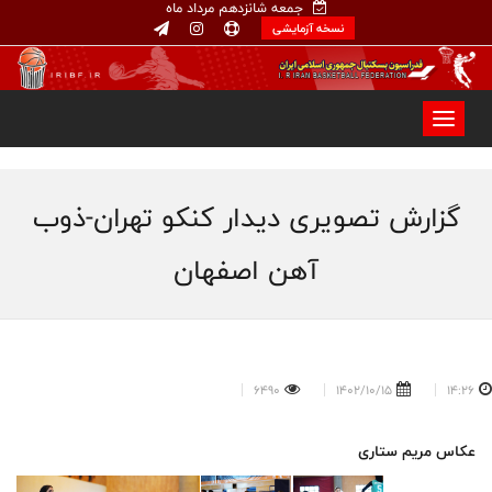
جمعه شانزدهم مرداد ماه
نسخه آزمایشی
گزارش تصویری دیدار کنکو تهران-ذوب
آهن اصفهان
6490
1402/10/15
14:26
عکاس مریم ستاری