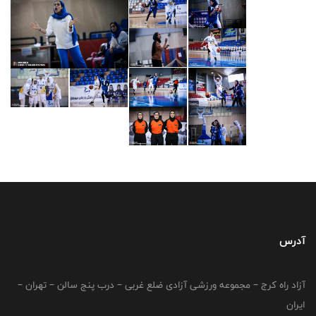
آدرس
آزاد راه کرج – مجموعه ورزشی آزادی ضلع غربی – درب پنج سالن – تهران –
ایران