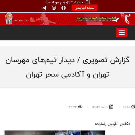
جمعه شانزدهم مرداد ماه
نسخه آزمایشی
گزارش تصویری / دیدار تیم‌های مهرسان
تهران و آکادمی سحر تهران
6472
1402/10/22
18:18
عکاس: نازنین رضازاده