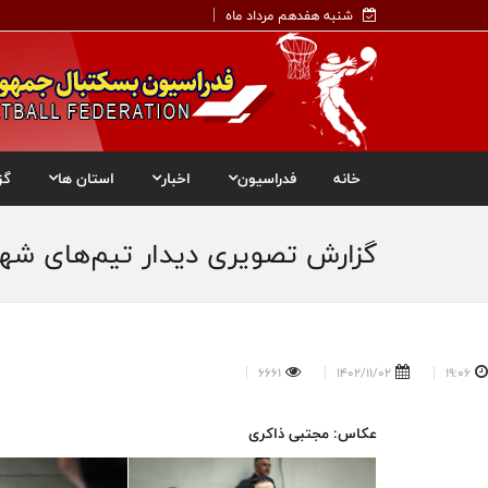
شنبه هفدهم مرداد ماه
خانه
فدراسیون
اخبار
استان ها
گز
گزارش تصویری دیدار تیم‌های شهرد
6661
1402/11/02
19:06
عکاس: مجتبی ذاکری