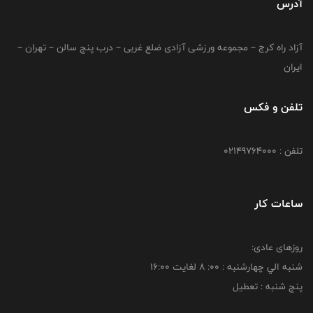
آدرس
آزاد راه کرج – مجموعه ورزشی آزادی ضلع غربی – درب پنج سالن – تهران –
ایران
تلفن و فکس
تلفن : 02149764000
ساعات کار
روزهای عادی:
شنبه الي چهارشنبه : 00: 8 لغايت 16:00
پنج شنبه : تعطیل