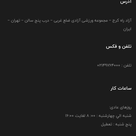
آدرس
آزاد راه کرج – مجموعه ورزشی آزادی ضلع غربی – درب پنج سالن – تهران –
ایران
تلفن و فکس
تلفن : 02149764000
ساعات کار
روزهای عادی:
شنبه الي چهارشنبه : 00: 8 لغايت 16:00
پنج شنبه : تعطیل