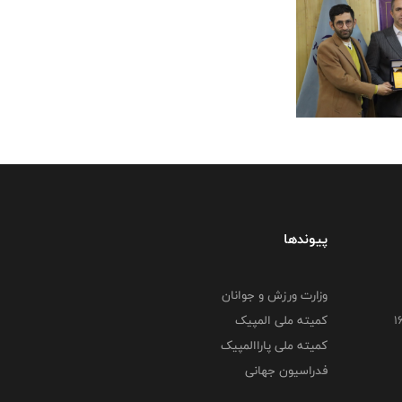
پیوندها
وزارت ورزش و جوانان
کمیته ملی المپیک
کمیته ملی پاراالمپیک
فدراسیون جهانی