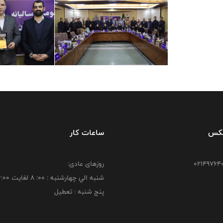
فکس
ساعات کار
روزهای عادی:
شنبه الي چهارشنبه : 00: 8 لغايت 16:00
پنج شنبه : تعطیل