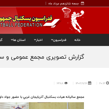
جمعه شانزدهم مرداد ماه
خانه
فدراسیون
اخبار
استان ها
گز
گزارش تصویری مجمع عمومی و سالی
6488
1402/11/16
20:12
مجمع ساليانه هيات بسكتبال آذربايجان غربي با حضور جواد دا