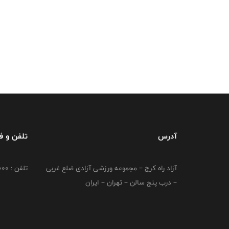
آدرس
تلفن و 
آزاد راه کرج – مجموعه ورزشی آزادی ضلع غربی
تلفن : 02149764000
– درب پنج سالن – تهران – ایران