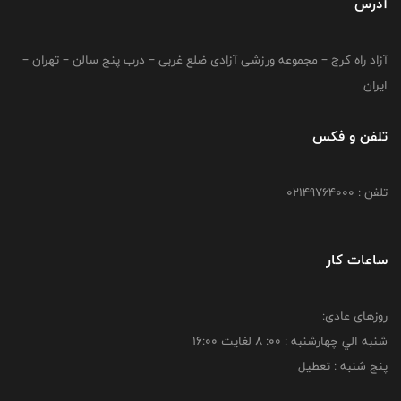
آدرس
آزاد راه کرج – مجموعه ورزشی آزادی ضلع غربی – درب پنج سالن – تهران –
ایران
تلفن و فکس
تلفن : 02149764000
ساعات کار
روزهای عادی:
شنبه الي چهارشنبه : 00: 8 لغايت 16:00
پنج شنبه : تعطیل