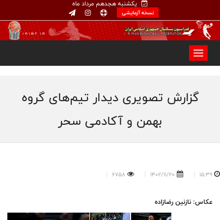
یکشنبه هجدهم مرداد ماه
نسخه آزمایشی
گزارش تصویری دیدار تیم‌های گروه
بهمن و آکادمی سحر
6758
1402/11/20
15:39
عکاس: نازنین رضازاده