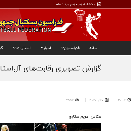
یکشنبه هجدهم مرداد ماه
خانه
فدراسیون
اخبار
استان ها
گز
گزارش تصویری رقابت‌های آل‌استار در ۲ بخش شوت سه امتیازی و اس
6556
1402/11/27
20:24
عکاس: مریم ستاری