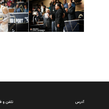
آدرس
تلفن و 