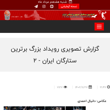
شنبه هفدهم مرداد ماه
نسخه آزمایشی
گزارش تصویری رویداد بزرگ برترین
ستارگان ایران - 2
7127
1402/11/27
21:46
عکاس: دانیال احمدی