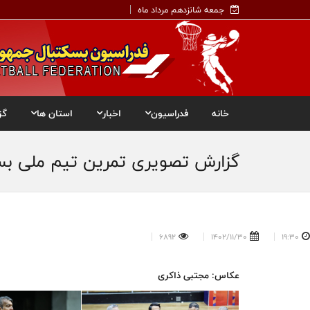
جمعه شانزدهم مرداد ماه
خانه
فدراسیون
اخبار
استان ها
گز
گزارش تصویری تمرین تیم ملی بسکت
6892
1402/11/30
19:30
عکاس: مجتبی ذاکری