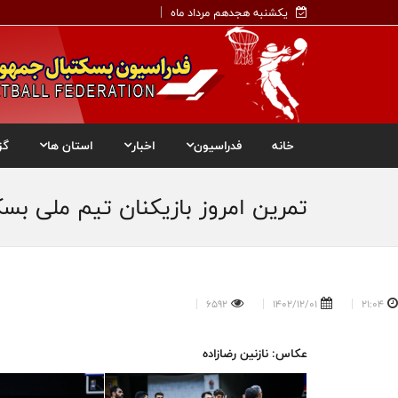
یکشنبه هجدهم مرداد ماه
خانه
فدراسیون
اخبار
استان ها
گز
تمرین امروز بازیکنان تیم ملی بسک
6592
1402/12/01
21:04
عکاس: نازنین رضازاده