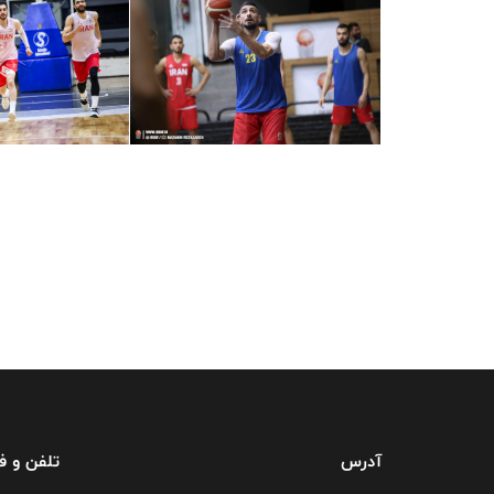
آدرس
تلفن و 