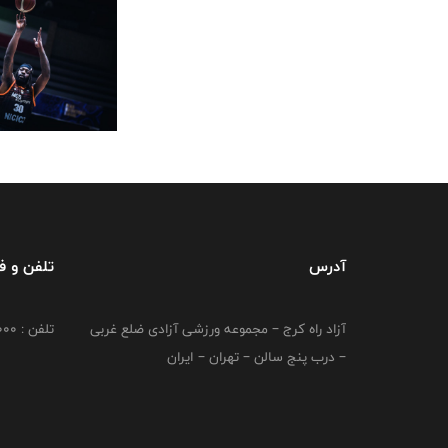
آدرس
تلفن و 
آزاد راه کرج – مجموعه ورزشی آزادی ضلع غربی
تلفن : 02149764000
– درب پنج سالن – تهران – ایران