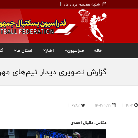
شنبه هفدهم مرداد ماه
خانه
فدراسیون
اخبار
استان ها
گز
گزارش تصویری دیدار تیم‌های مه
6782
1402/12/21
19:02
عکاس: دانیال احمدی