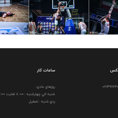
فکس
ساعات کار
روزهای عادی:
شنبه الي چهارشنبه : 00: 8 لغايت 16:00
پنج شنبه : تعطیل