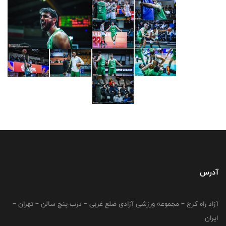
آدرس
آزاد راه کرج – مجموعه ورزشی آزادی ضلع غربی – درب پنج سالن – تهران –
ایران