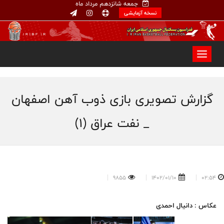
جمعه شانزدهم مرداد ماه
نسخه آزمایشی
گزارش تصویری بازی ذوب آهن اصفهان
_ نفت عراق (۱)
9855
1402/01/10
02:54
عکاس : دانیال احمدی