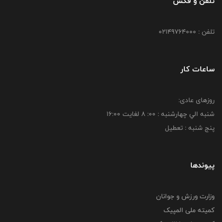
تلفن و فکس
تلفن : 02149764000
ساعات کار
روزهای عادی:
شنبه الي چهارشنبه : 00: 8 لغايت 16:00
پنج شنبه : تعطیل
پیوندها
وزارت ورزش و جوانان
کمیته ملی المپیک