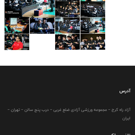
آدرس
آزاد راه کرج – مجموعه ورزشی آزادی ضلع غربی – درب پنج سالن – تهران –
ایران