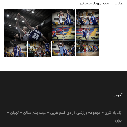
عکاس : سید مهیار حسینی
آدرس
آزاد راه کرج – مجموعه ورزشی آزادی ضلع غربی – درب پنج سالن – تهران –
ایران