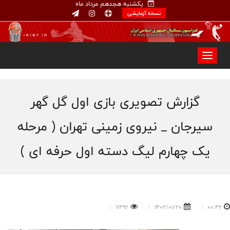
یکشنبه هجدهم مرداد ماه
نسخه آزمایشی
گزارش تصویری بازی اول گل گهر
سیرجان _ نیروی زمینی تهران ( مرحله
یک چهارم لیگ دسته اول حرفه ای )
7492
1402/01/20
00:46