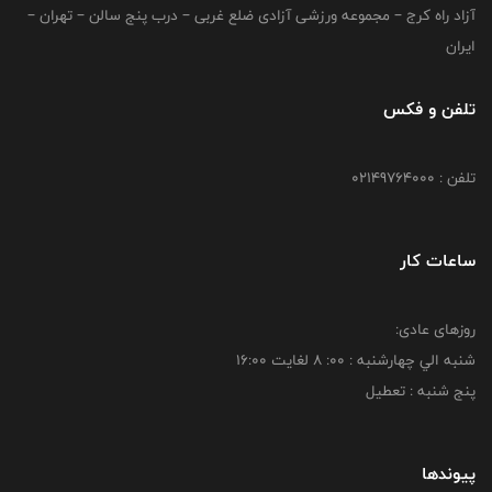
آزاد راه کرج – مجموعه ورزشی آزادی ضلع غربی – درب پنج سالن – تهران –
ایران
تلفن و فکس
تلفن : 02149764000
ساعات کار
روزهای عادی:
شنبه الي چهارشنبه : 00: 8 لغايت 16:00
پنج شنبه : تعطیل
پیوندها