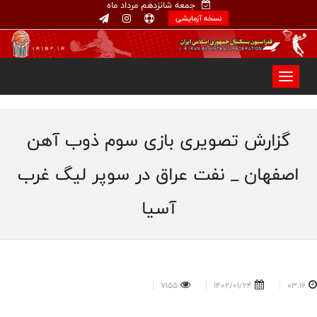
جمعه شانزدهم مرداد ماه
نسخه آزمایشی
گزارش تصویری بازی سوم ذوب آهن
اصفهان _ نفت عراق در سوپر لیگ غرب
آسیا
7155
1402/01/24
03:16