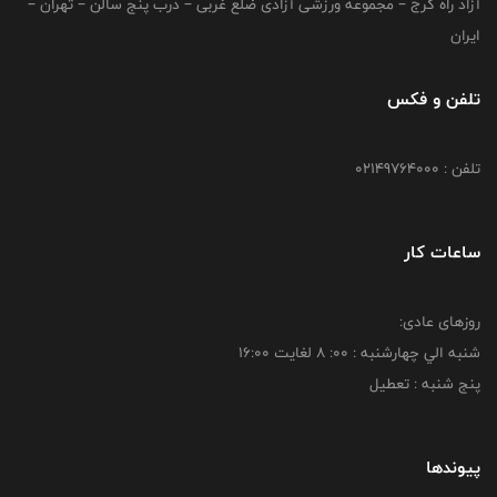
آزاد راه کرج – مجموعه ورزشی آزادی ضلع غربی – درب پنج سالن – تهران –
ایران
تلفن و فکس
تلفن : 02149764000
ساعات کار
روزهای عادی:
شنبه الي چهارشنبه : 00: 8 لغايت 16:00
پنج شنبه : تعطیل
پیوندها