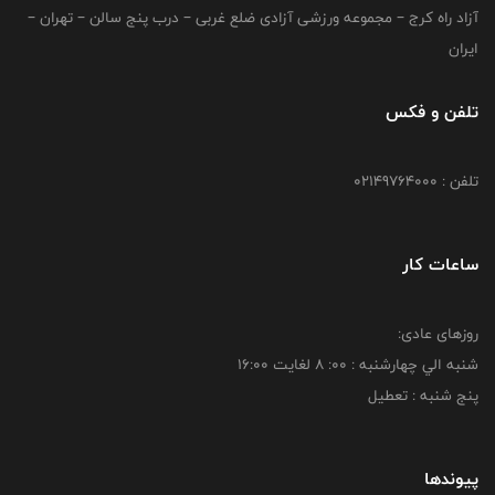
آزاد راه کرج – مجموعه ورزشی آزادی ضلع غربی – درب پنج سالن – تهران –
ایران
تلفن و فکس
تلفن : 02149764000
ساعات کار
روزهای عادی:
شنبه الي چهارشنبه : 00: 8 لغايت 16:00
پنج شنبه : تعطیل
پیوندها