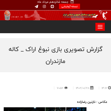
جمعه شانزدهم مرداد ماه
نسخه آزمایشی
گزارش تصویری بازی نبوغ اراک _ کاله
مازندران
7056
1402/01/28
14:16
عکاس : نازنین رضازاده