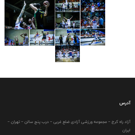
آدرس
آزاد راه کرج – مجموعه ورزشی آزادی ضلع غربی – درب پنج سالن – تهران –
ایران