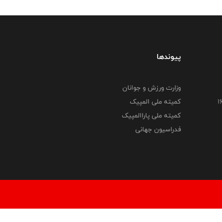
پیوندها
وزارت ورزش و جوانان
کمیته ملی المپیک
کمیته ملی پاراالمپیک
فدراسیون جهانی