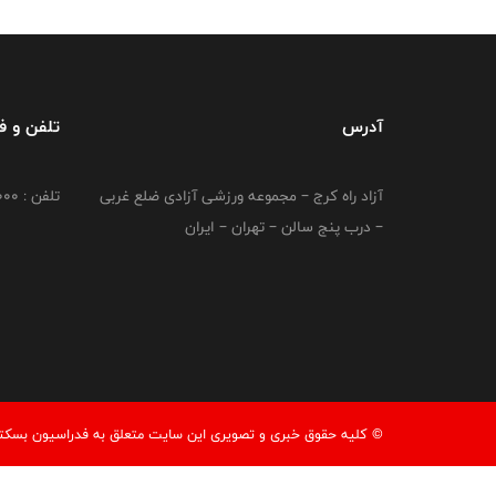
آدرس
تلفن و 
آزاد راه کرج – مجموعه ورزشی آزادی ضلع غربی
تلفن : 02149764000
– درب پنج سالن – تهران – ایران
© کليه حقوق خبری و تصويری اين سايت متعلق به فدراسیون بسکتبال