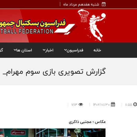
شنبه هفدهم مرداد ماه
خانه
فدراسیون
اخبار
استان ها
گز
گزارش تصویری بازی سوم مهرام_ ف
7114
1402/01/30
11:55
عکاس ؛ مجتبی ذاکری