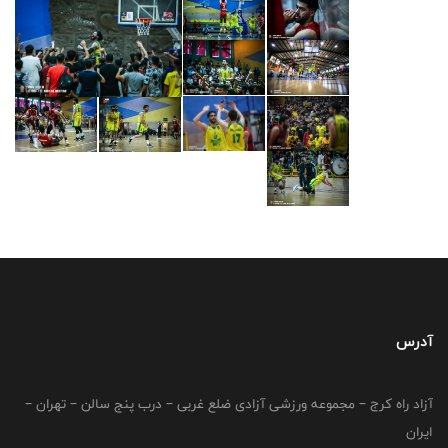
آدرس
آزاد راه کرج – مجموعه ورزشی آزادی ضلع غربی – درب پنج سالن – تهران –
ایران