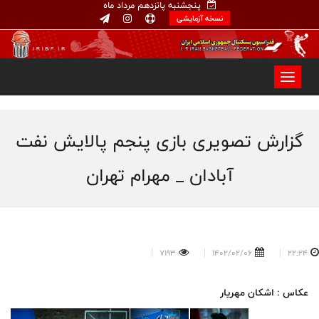
پنجشنبه پانزدهم مرداد ماه
نسخه آزمایشی
گزارش تصویری بازی پنجم پالایش نفت
آبادان _ مهرام تهران
7193
1402/02/06
22:24
عکاس : اشکان مهریار