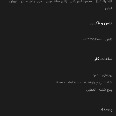
آزاد راه کرج – مجموعه ورزشی آزادی ضلع غربی – درب پنج سالن – تهران –
ایران
تلفن و فکس
تلفن : 02149764000
ساعات کار
روزهای عادی:
شنبه الي چهارشنبه : 00: 8 لغايت 16:00
پنج شنبه : تعطیل
پیوندها