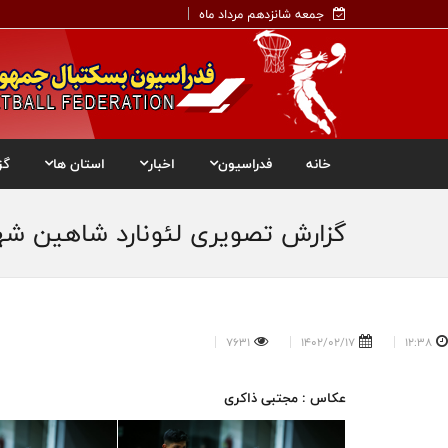
جمعه شانزدهم مرداد ماه
خانه
فدراسیون
اخبار
استان ها
گز
گزارش تصویری لئونارد شاهین شهر_
7631
1402/02/17
12:38
عکاس : مجتبی ذاکری