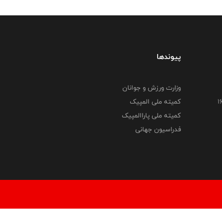
پیوندها
وزارت ورزش و جوانان
کمیته ملی المپیک
کمیته ملی پاراالمپیک
فدراسیون جهانی