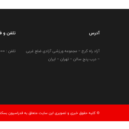
آدرس
تلفن و 
آزاد راه کرج – مجموعه ورزشی آزادی ضلع غربی
تلفن : 02149764000
– درب پنج سالن – تهران – ایران
© کليه حقوق خبری و تصويری اين سايت متعلق به فدراسیون بسکتبال