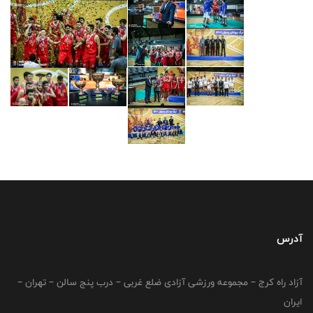
آدرس
آزاد راه کرج – مجموعه ورزشی آزادی ضلع غربی – درب پنج سالن – تهران –
ایران