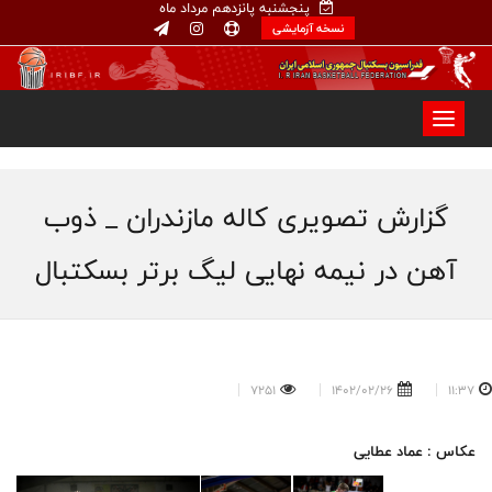
پنجشنبه پانزدهم مرداد ماه
نسخه آزمایشی
گزارش تصویری کاله مازندران _ ذوب
آهن در نیمه نهایی لیگ برتر بسکتبال
7251
1402/02/26
11:37
عکاس : عماد عطایی