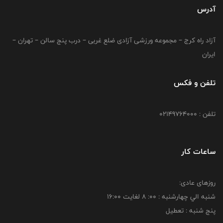
آدرس
آزاد راه کرج – مجموعه ورزشی آزادی ضلع غربی – درب پنج سالن – تهران –
ایران
تلفن و فکس
تلفن : 02149764000
ساعات کار
روزهای عادی:
شنبه الي چهارشنبه : 00: 8 لغايت 16:00
پنج شنبه : تعطیل