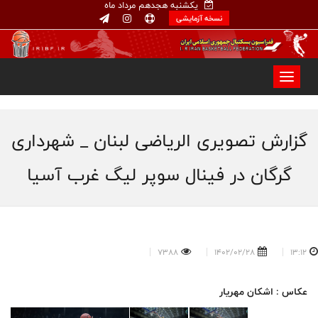
یکشنبه هجدهم مرداد ماه
نسخه آزمایشی
گزارش تصویری الریاضی لبنان _ شهرداری
گرگان در فینال سوپر لیگ غرب آسیا
7388
1402/02/28
13:12
عکاس : اشکان مهریار