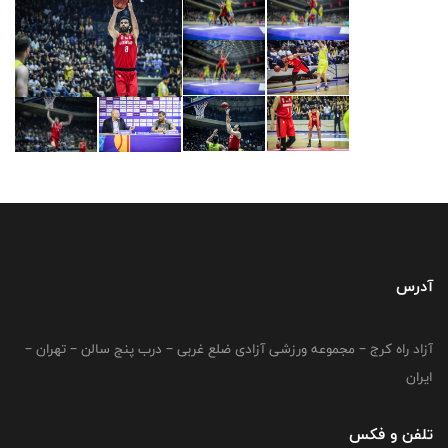
آدرس
آزاد راه کرج – مجموعه ورزشی آزادی ضلع غربی – درب پنج سالن – تهران –
ایران
تلفن و فکس