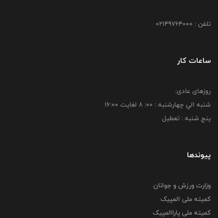
تلفن : 02149764000
ساعات کار
روزهای عادی:
شنبه الي چهارشنبه : 00: 8 لغايت 16:00
پنج شنبه : تعطیل
پیوندها
وزارت ورزش و جوانان
کمیته ملی المپیک
کمیته ملی پاراالمپیک