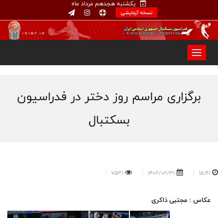
یکشنبه هجدهم مرداد ماه
نسخه آزمایشی
برگزاری مراسم روز دختر در فدراسیون
بسکتبال
7531
1402/02/31
15:41
عکاس : مجتبی ذاکری