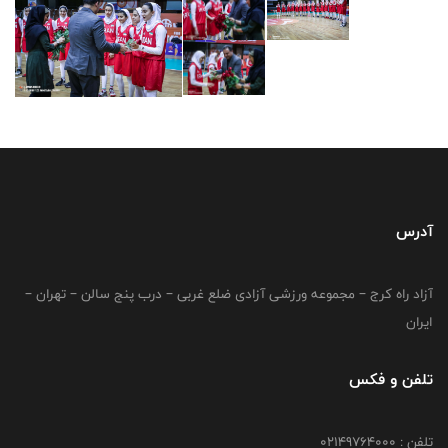
آدرس
آزاد راه کرج – مجموعه ورزشی آزادی ضلع غربی – درب پنج سالن – تهران –
ایران
تلفن و فکس
تلفن : 02149764000