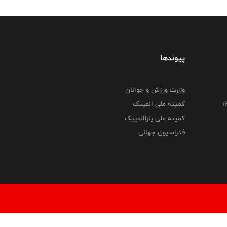
پیوندها
وزارت ورزش و جوانان
کمیته ملی المپیک
کمیته ملی پاراالمپیک
فدراسیون جهانی