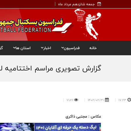
جمعه شانزدهم مرداد ماه
خانه
فدراسیون
اخبار
استان ها
گز
گزارش تصویری مراسم اختتامیه ل
7189
1402/02/31
17:23
عکاس : مجتبی ذاکری