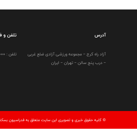
آدرس
تلفن و 
آزاد راه کرج – مجموعه ورزشی آزادی ضلع غربی
تلفن : 02149764000
– درب پنج سالن – تهران – ایران
© کليه حقوق خبری و تصويری اين سايت متعلق به فدراسیون بسکتبال