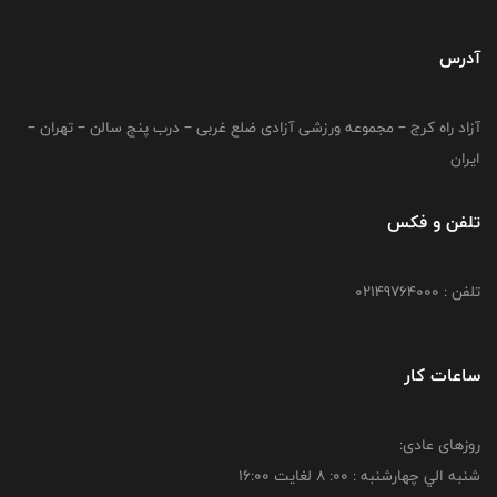
آدرس
آزاد راه کرج – مجموعه ورزشی آزادی ضلع غربی – درب پنج سالن – تهران –
ایران
تلفن و فکس
تلفن : 02149764000
ساعات کار
روزهای عادی:
شنبه الي چهارشنبه : 00: 8 لغايت 16:00