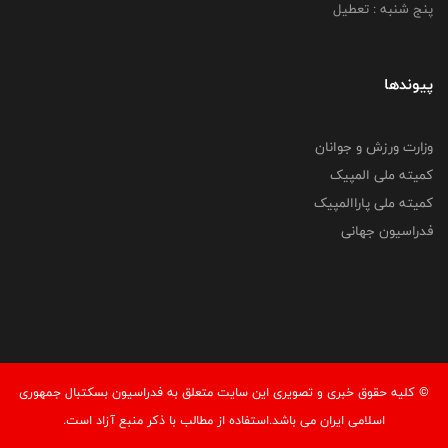
پنج شنبه : تعطیل
پیوندها
وزارت ورزش و جوانان
کمیته ملی المپیک
کمیته ملی پاراالمپیک
فدراسیون جهانی
© کليه حقوق خبری و تصويری اين سايت متعلق به فدراسیون بسکتبال جمهوری
اسلامی ایران می باشد.استفاده از مطالب با ذكر منبع آزاد است.