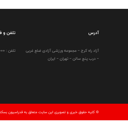
آدرس
تلفن و 
آزاد راه کرج – مجموعه ورزشی آزادی ضلع غربی
تلفن : 02149764000
– درب پنج سالن – تهران – ایران
© کليه حقوق خبری و تصويری اين سايت متعلق به فدراسیون بسکتبال