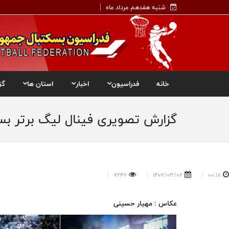
شنبه هفدهم مرداد ماه
خانه
فدراسیون
اخبار
استان ها
گز
گزارش تصویری فینال لیگ برتر بس
7246
1402/03/02
00:18
عکاس : مهیار حسینی