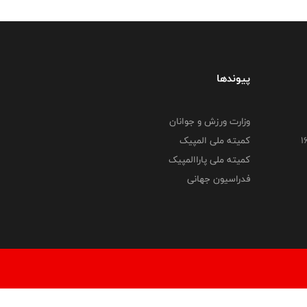
پیوندها
وزارت ورزش و جوانان
کمیته ملی المپیک
کمیته ملی پاراالمپیک
فدراسیون جهانی