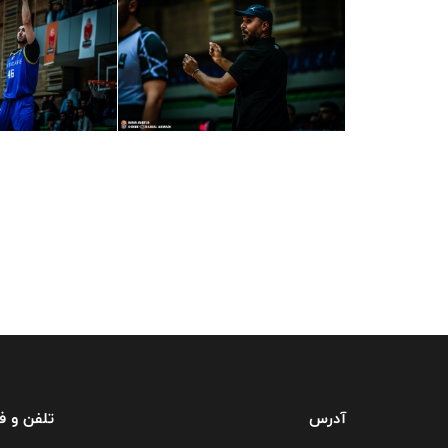
آدرس
تلفن و 