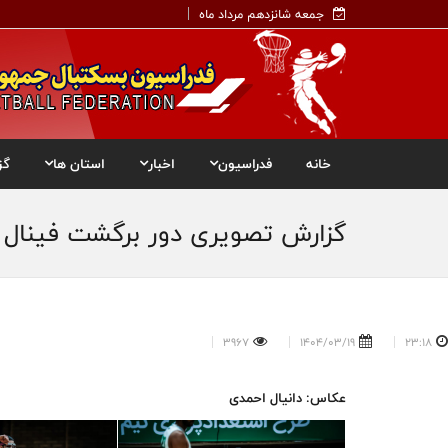
جمعه شانزدهم مرداد ماه
خانه
فدراسیون
اخبار
استان ها
گز
گزارش تصویری دور برگشت فینال ل
3967
1404/03/19
23:18
عکاس: دانیال احمدی