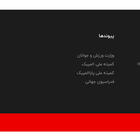
پیوندها
وزارت ورزش و جوانان
کمیته ملی المپیک
کمیته ملی پاراالمپیک
فدراسیون جهانی