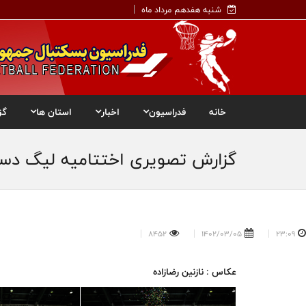
شنبه هفدهم مرداد ماه
خانه
فدراسیون
اخبار
استان ها
گز
گزارش تصویری اختتامیه لیگ دست
8452
1402/03/05
23:09
عکاس : نازنین رضازاده