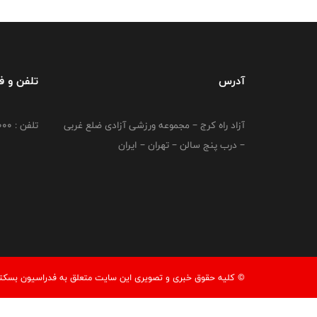
آدرس
تلفن و 
آزاد راه کرج – مجموعه ورزشی آزادی ضلع غربی
تلفن : 02149764000
– درب پنج سالن – تهران – ایران
© کليه حقوق خبری و تصويری اين سايت متعلق به فدراسیون بسکتبال