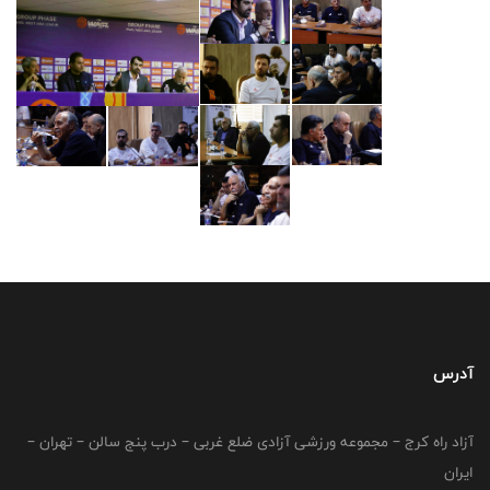
آدرس
آزاد راه کرج – مجموعه ورزشی آزادی ضلع غربی – درب پنج سالن – تهران –
ایران