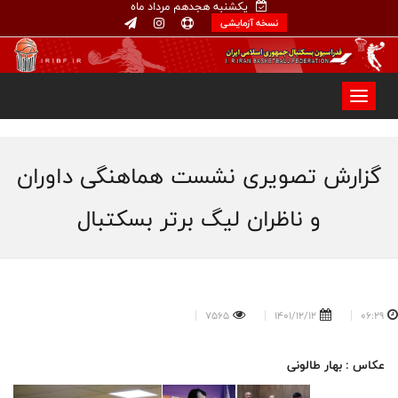
یکشنبه هجدهم مرداد ماه
نسخه آزمایشی
گزارش تصویری نشست هماهنگی داوران
و ناظران لیگ برتر بسکتبال
7565
1401/12/12
06:29
عکاس : بهار طالونی