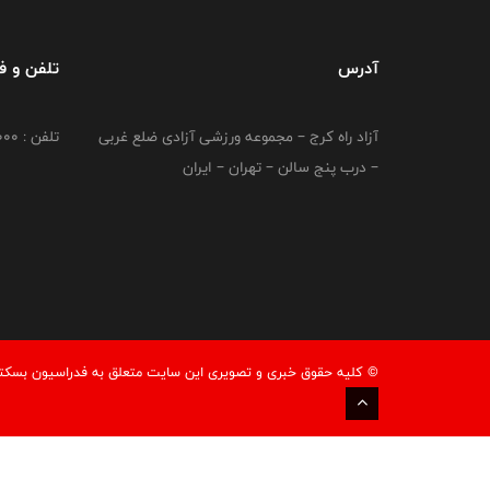
آدرس
تلفن و 
آزاد راه کرج – مجموعه ورزشی آزادی ضلع غربی
تلفن : 02149764000
– درب پنج سالن – تهران – ایران
© کليه حقوق خبری و تصويری اين سايت متعلق به فدراسیون بسکتبال