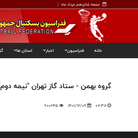
جمعه شانزدهم مرداد ماه
خانه
فدراسیون
اخبار
استان ها
گز
گروه بهمن - ستاد گاز تهران "نیمه دوم"
200645
1401/12/09
07:38