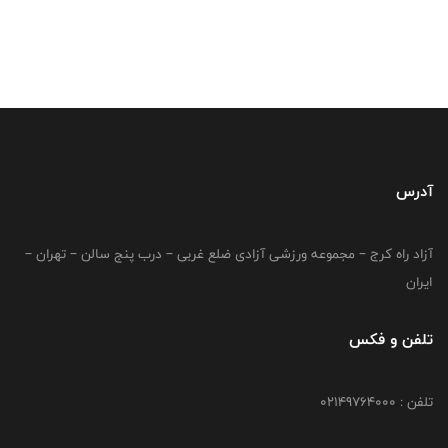
آدرس
آزاد راه کرج – مجموعه ورزشی آزادی ضلع غربی – درب پنج سالن – تهران –
ایران
تلفن و فکس
تلفن : 02149764000