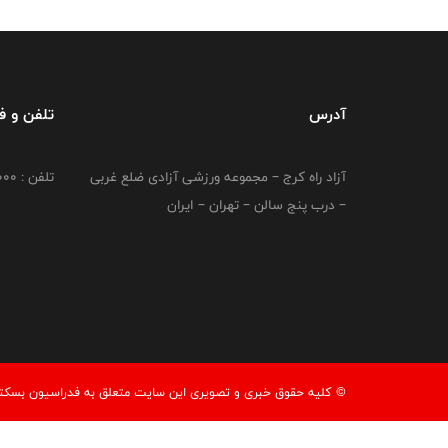
آدرس
تلفن و 
آزاد راه کرج – مجموعه ورزشی آزادی ضلع غربی
تلفن : 02149764000
– درب پنج سالن – تهران – ایران
© کليه حقوق خبری و تصويری اين سايت متعلق به فدراسیون بسکتبال