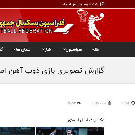
شنبه هفدهم مرداد ماه
خانه
فدراسیون
اخبار
استان ها
گز
گزارش تصویری بازی ذوب آهن اصفه
9872
1402/01/10
02:54
عکاس : دانیال احمدی