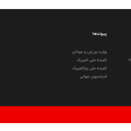
پیوندها
وزارت ورزش و جوانان
کمیته ملی المپیک
کمیته ملی پاراالمپیک
فدراسیون جهانی