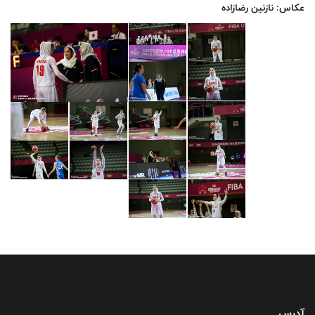
عکاس: نازنین رضازاده
آدرس