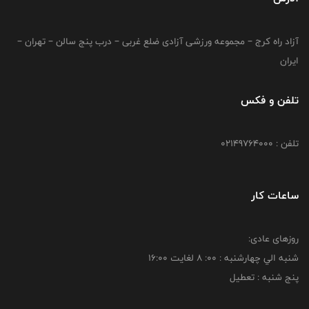
آزاد راه کرج – مجموعه ورزشی آزادی ضلع غربی – درب پنج سالن – تهران –
ایران
تلفن و فکس
تلفن : 02149764000
ساعات کار
روزهای عادی:
شنبه الي چهارشنبه : 00: 8 لغايت 16:00
پنج شنبه : تعطیل