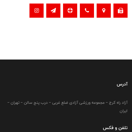
آدرس
آزاد راه کرج – مجموعه ورزشی آزادی ضلع غربی – درب پنج سالن – تهران –
ایران
تلفن و فکس