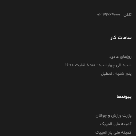
تلفن : 02149764000
ساعات کار
روزهای عادی:
شنبه الي چهارشنبه : 00: 8 لغايت 16:00
پنج شنبه : تعطیل
پیوندها
وزارت ورزش و جوانان
کمیته ملی المپیک
کمیته ملی پاراالمپیک