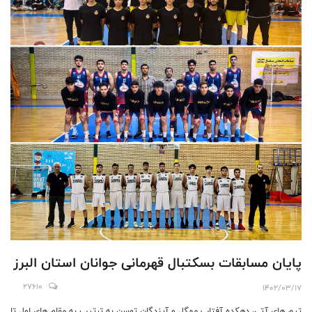
پایان مسابقات بسکتبال قهرمانی جوانان استان البرز
27610
1402/03/17
تیم های آتی، دهکده آفتاب مهگل و آیندگان توسن به ترتیب به مقام های اول تا