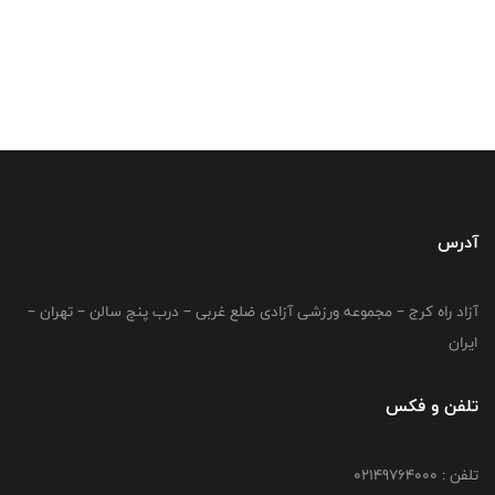
آدرس
آزاد راه کرج – مجموعه ورزشی آزادی ضلع غربی – درب پنج سالن – تهران –
ایران
تلفن و فکس
تلفن : 02149764000