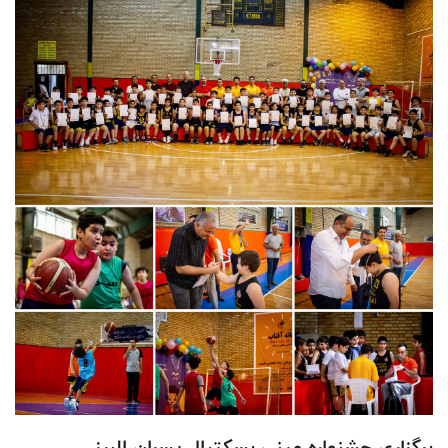
برگزاری جشنواره مینی بسکتبال پسران البرز