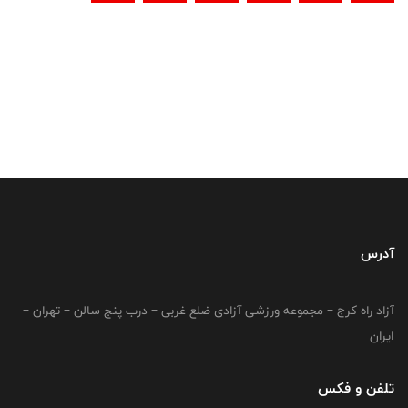
آدرس
آزاد راه کرج – مجموعه ورزشی آزادی ضلع غربی – درب پنج سالن – تهران –
ایران
تلفن و فکس