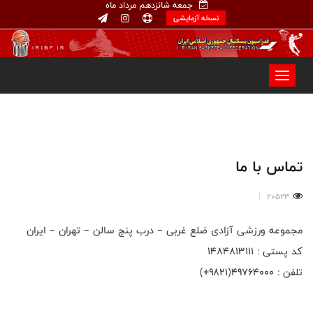
جمعه شانزدهم مرداد ماه
نسخه آزمایشی
تماس با ما
20523
مجموعه ورزشی آزادی ضلع غربی – درب پنج سالن – تهران – ایران
کد پستی : ۱۴۸۴۸۱۳۱۱۱
تلفن : 49764000(۹۸۲۱+)