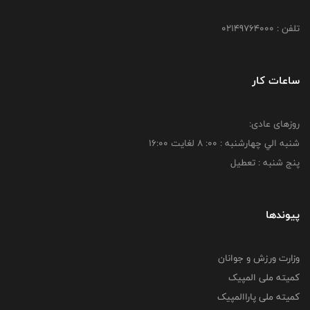
تلفن : 02149764000
ساعات کار
روزهای عادی:
شنبه الي چهارشنبه : 00: 8 لغايت 16:00
پنج شنبه : تعطیل
پیوندها
وزارت ورزش و جوانان
کمیته ملی المپیک
کمیته ملی پاراالمپیک